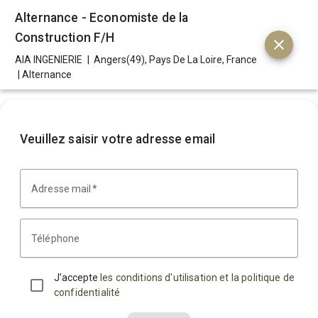
menu
Alternance - Economiste de la
Construction F/H
close
AIA INGENIERIE
|
Angers(49), Pays De La Loire, France
|
Alternance
Alternance - 
Economiste de la 
Veuillez saisir votre adresse email
Construction  F/H
Adresse mail
Téléphone
arrow_back
LISTE DES OFFRES
J’accepte
les conditions d'utilisation et la politique de
confidentialité