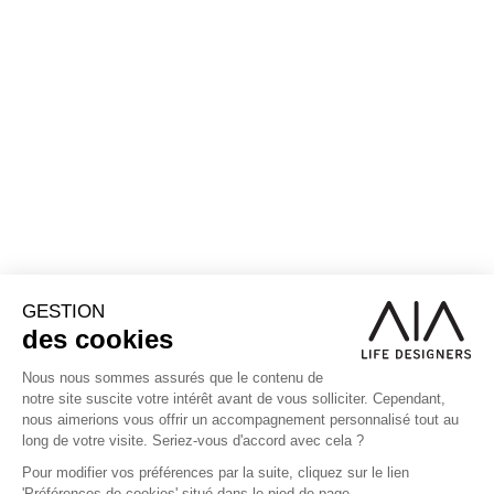
l'utilisation du logiciel Attic+
Vous conseillez les clients sur les aspects financiers des
projets
Vous optimisez les budgets en proposant les meilleures
options de matériaux et de techniques
Vous participez à la phase d'analyse des offres.
Profil recherché
🧐 Qui vous êtes?
Nous recherchons un alternant souhaitant effectuer une
alternance dans le cadre de la Licence PRO BTP bâtiment.
Vous avez un niveau Bac +2 dans le domaine de la
construction, rigoureux et organisé
🎁 Les plus du poste !
Contribuer à des projets ambitieux et engagés, sur les
enjeux de santé et d’environnement qui nous sont chers
Grandir au quotidien, au contact de nos équipes
pluridisciplinaires, de nos experts, et des travaux de
recherche de notre Fondation
Un accompagnement et des opportunités (formations,