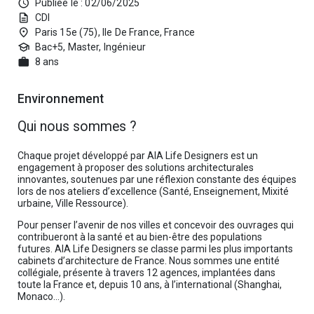
schedule
Publiée le : 02/06/2025
description
CDI
place
Paris 15e (75), Ile De France, France
school
Bac+5, Master, Ingénieur
work
8 ans
Environnement
Qui nous sommes ?
Chaque projet développé par AIA Life Designers est un
engagement à proposer des solutions architecturales
innovantes, soutenues par une réflexion constante des équipes
lors de nos ateliers d’excellence (Santé, Enseignement, Mixité
urbaine, Ville Ressource).
Pour penser l’avenir de nos villes et concevoir des ouvrages qui
contribueront à la santé et au bien-être des populations
futures. AIA Life Designers se classe parmi les plus importants
cabinets d’architecture de France. Nous sommes une entité
collégiale, présente à travers 12 agences, implantées dans
toute la France et, depuis 10 ans, à l’international (Shanghai,
Monaco...).